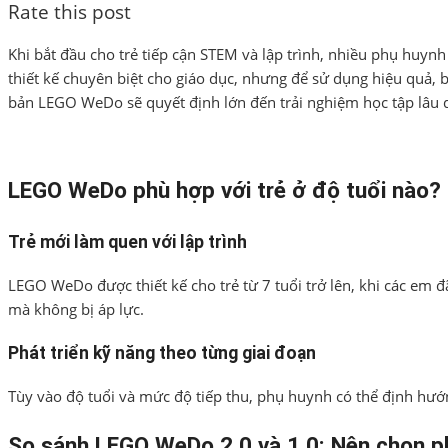
Rate this post
Khi bắt đầu cho trẻ tiếp cận STEM và lập trình, nhiều phụ hu
thiết kế chuyên biệt cho giáo dục, nhưng để sử dụng hiệu quả, 
bản LEGO WeDo sẽ quyết định lớn đến trải nghiệm học tập lâu d
LEGO WeDo phù hợp với trẻ ở độ tuổi nào?
Trẻ mới làm quen với lập trình
LEGO WeDo được thiết kế cho trẻ từ 7 tuổi trở lên, khi các em đã
mà không bị áp lực.
Phát triển kỹ năng theo từng giai đoạn
Tùy vào độ tuổi và mức độ tiếp thu, phụ huynh có thể định hướ
So sánh LEGO WeDo 2.0 và 1.0: Nên chọn p