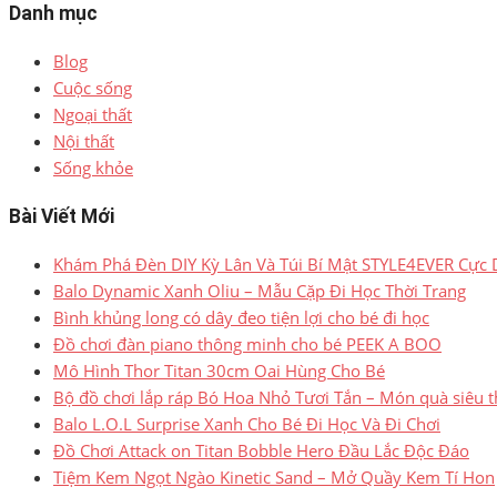
Danh mục
Blog
Cuộc sống
Ngoại thất
Nội thất
Sống khỏe
Bài Viết Mới
Khám Phá Đèn DIY Kỳ Lân Và Túi Bí Mật STYLE4EVER Cực
Balo Dynamic Xanh Oliu – Mẫu Cặp Đi Học Thời Trang
Bình khủng long có dây đeo tiện lợi cho bé đi học
Đồ chơi đàn piano thông minh cho bé PEEK A BOO
Mô Hình Thor Titan 30cm Oai Hùng Cho Bé
Bộ đồ chơi lắp ráp Bó Hoa Nhỏ Tươi Tắn – Món quà siêu t
Balo L.O.L Surprise Xanh Cho Bé Đi Học Và Đi Chơi
Đồ Chơi Attack on Titan Bobble Hero Đầu Lắc Độc Đáo
Tiệm Kem Ngọt Ngào Kinetic Sand – Mở Quầy Kem Tí Hon