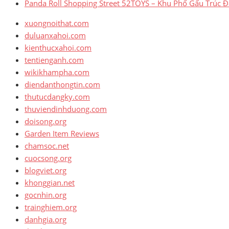
Panda Roll Shopping Street 52TOYS – Khu Phố Gấu Trúc 
xuongnoithat.com
duluanxahoi.com
kienthucxahoi.com
tentienganh.com
wikikhampha.com
diendanthongtin.com
thutucdangky.com
thuviendinhduong.com
doisong.org
Garden Item Reviews
chamsoc.net
cuocsong.org
blogviet.org
khonggian.net
gocnhin.org
trainghiem.org
danhgia.org