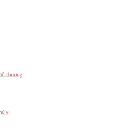
 Dễ Thương
hú vị