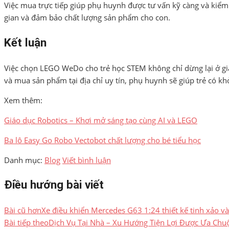
Việc mua trực tiếp giúp phụ huynh được tư vấn kỹ càng và kiểm 
gian và đảm bảo chất lượng sản phẩm cho con.
Kết luận
Việc chọn LEGO WeDo cho trẻ học STEM không chỉ dừng lại ở giá 
và mua sản phẩm tại địa chỉ uy tín, phụ huynh sẽ giúp trẻ có kh
Xem thêm:
Giáo dục Robotics – Khơi mở sáng tạo cùng AI và LEGO
Ba lô Easy Go Robo Vectobot chất lượng cho bé tiểu học
Danh mục:
Blog
Viết bình luận
Điều hướng bài viết
Bài cũ hơn
Xe điều khiển Mercedes G63 1:24 thiết kế tinh xảo và
Bài tiếp theo
Dịch Vụ Tại Nhà – Xu Hướng Tiện Lợi Được Ưa Chu