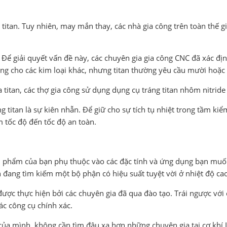
tan. Tuy nhiên, may mắn thay, các nhà gia công trên toàn thế giới
g. Để giải quyết vấn đề này, các chuyên gia gia công CNC đã xác đị
dụng cho các kim loại khác, nhưng titan thường yêu cầu mười hoặc
itan, các thợ gia công sử dụng dụng cụ tráng titan nhôm nitride (T
g titan là sự kiên nhẫn. Để giữ cho sự tích tụ nhiệt trong tầm ki
m tốc độ đến tốc độ an toàn.
ản phẩm của bạn phụ thuộc vào các đặc tính và ứng dụng bạn muố
 đang tìm kiếm một bộ phận có hiệu suất tuyệt vời ở nhiệt độ cao
 được thực hiện bởi các chuyên gia đã qua đào tạo. Trái ngược vớ
ác công cụ chính xác.
a mình, không cần tìm đâu xa hơn những chuyên gia tại cơ khí In