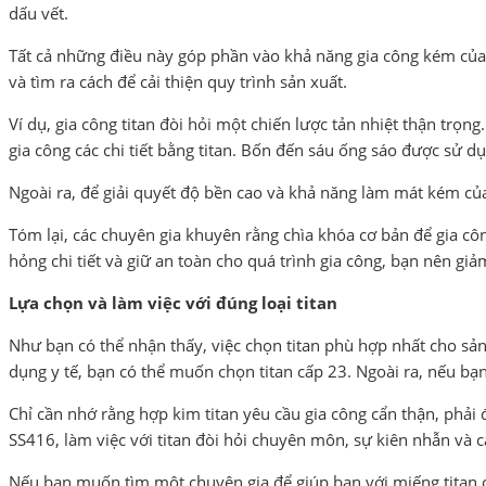
dấu vết.
Tất cả những điều này góp phần vào khả năng gia công kém của ti
và tìm ra cách để cải thiện quy trình sản xuất.
Ví dụ, gia công titan đòi hỏi một chiến lược tản nhiệt thận trọn
gia công các chi tiết bằng titan. Bốn đến sáu ống sáo được sử 
Ngoài ra, để giải quyết độ bền cao và khả năng làm mát kém của t
Tóm lại, các chuyên gia khuyên rằng chìa khóa cơ bản để gia côn
hỏng chi tiết và giữ an toàn cho quá trình gia công, bạn nên giả
Lựa chọn và làm việc với đúng loại titan
Như bạn có thể nhận thấy, việc chọn titan phù hợp nhất cho s
dụng y tế, bạn có thể muốn chọn titan cấp 23. Ngoài ra, nếu bạn
Chỉ cần nhớ rằng hợp kim titan yêu cầu gia công cẩn thận, phải
SS416, làm việc với titan đòi hỏi chuyên môn, sự kiên nhẫn và c
Nếu bạn muốn tìm một chuyên gia để giúp bạn với miếng titan củ