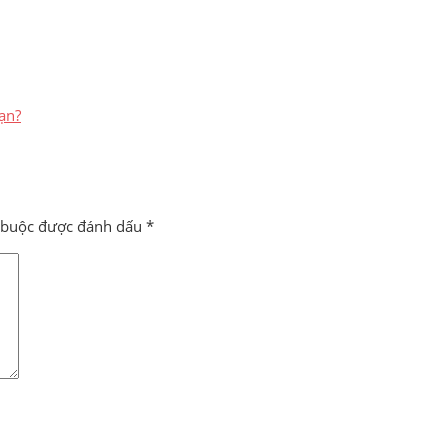
ạn?
t buộc được đánh dấu
*