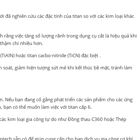
 đã nghiên cứu các đặc tính của titan so với các kim loại khác
nh rằng việc tăng số lượng rãnh trong dụng cụ cắt là hiệu quả khi
 thậm chí nhiều hơn.
iAlN) hoặc titan cacbo-nitride (TiCN) đặc biệt .
ểm soát, giảm hiện tượng sứt mẻ khi kết thúc bề mặt, tránh làm
n. Nếu bạn đang cố gắng phát triển các sản phẩm cho các ứng
, bạn có thể muốn làm việc với titan cấp 6.
i các kim loại gia công tự do như Đồng thau C360 hoặc Thép
tech sẵn có để giúp cung cấp cho bạn dịch vụ gia công cơ khí.