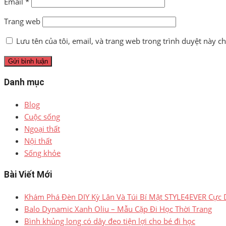
Email
*
Trang web
Lưu tên của tôi, email, và trang web trong trình duyệt này cho
Danh mục
Blog
Cuộc sống
Ngoại thất
Nội thất
Sống khỏe
Bài Viết Mới
Khám Phá Đèn DIY Kỳ Lân Và Túi Bí Mật STYLE4EVER Cực
Balo Dynamic Xanh Oliu – Mẫu Cặp Đi Học Thời Trang
Bình khủng long có dây đeo tiện lợi cho bé đi học